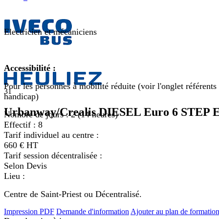
Electricien et m
écaniciens
Accessibilité :
Pour les personnes à mobilité réduite (voir l'onglet référents
31
handicap)
Urbanway/Crealis DIESEL Euro 6 STEP 
Nombre de jours :
2 (14 heures)
Effectif :
8
Tarif individuel au centre :
660 € HT
Tarif session décentralisée :
Selon Devis
Lieu :
Centre de Saint-Priest ou Décentralisé.
Impression PDF
Demande d'information
Ajouter au plan de formatio