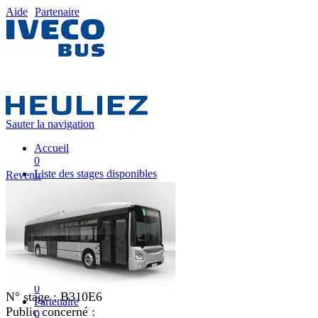
Aide
Partenaire
Sauter la navigation
Accueil
0
Liste des stages disponibles
Revenir
0
Liste des stages
0
Nos équipes pédagogiques
0
IVECO FRANCE
0
Mon plan de formation
0
N° stage :
B310E6
Partenaire
Public concerné :
0