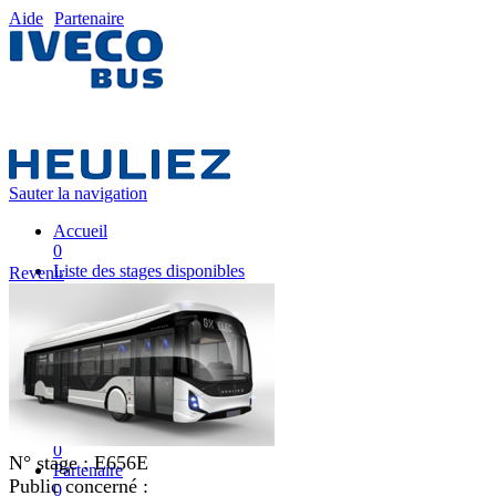
Aide
Partenaire
Sauter la navigation
Accueil
0
Liste des stages disponibles
Revenir
0
Liste des stages
0
Nos équipes pédagogiques
0
IVECO FRANCE
0
Mon plan de formation
0
N° stage :
E656E
Partenaire
Public concerné :
0