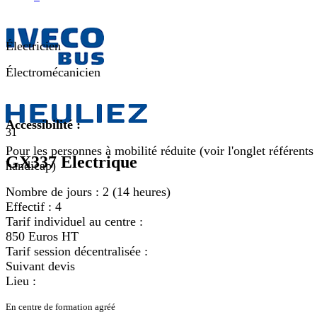
Électricien
Électromécanicien
Accessibilité :
31
Pour les personnes à mobilité réduite (voir l'onglet référents
GX337 Electrique
handicap)
Nombre de jours :
2 (14 heures)
Effectif :
4
Tarif individuel au centre :
850 Euros HT
Tarif session décentralisée :
Suivant devis
Lieu :
En centre de formation agréé